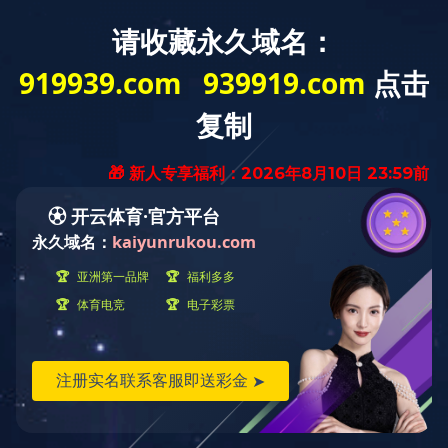
OA
邮箱
CN
业务动态
业务动态
Business News